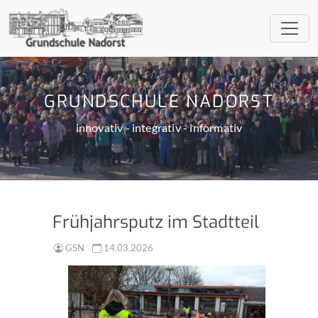
GRUNDSCHULE NADORST
innovativ - integrativ - informativ
Frühjahrsputz im Stadtteil
GSN
14.03.2026