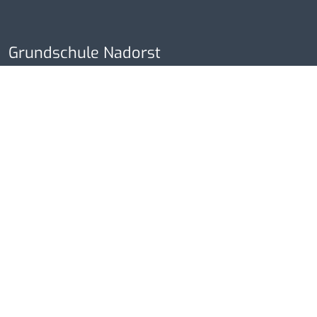
Grundschule Nadorst
Eßkamp 6-8
26127 Oldenburg
Tel.: 0441 301715
Fax.: 0441 3047868
Links
Kontakt
Impressum
Datenschutzerklärung